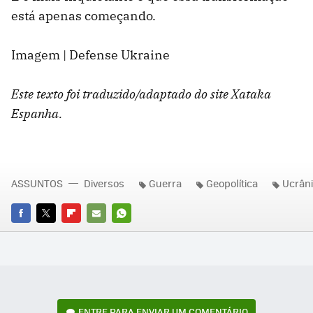
está apenas começando.
Imagem | Defense Ukraine
Este texto foi traduzido/adaptado do site Xataka
Espanha.
ASSUNTOS
Diversos
Guerra
Geopolítica
Ucrân
FACEBOOK
TWITTER
FLIPBOARD
E-
WHATSAPP
MAIL
ENTRE PARA ENVIAR UM COMENTÁRIO