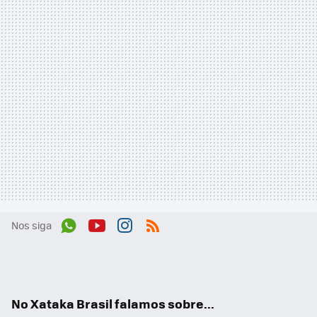
Nos siga
Wh
You
Inst
RSS
ats
tub
agr
App
e
am
No Xataka Brasil falamos sobre...