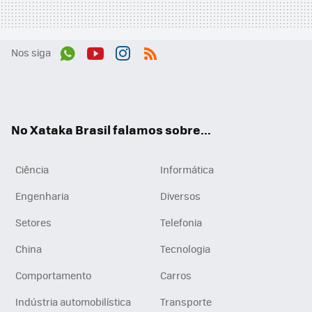
Nos siga
Wh
You
Inst
RSS
ats
tub
agr
App
e
am
No Xataka Brasil falamos sobre...
Ciência
Informática
Engenharia
Diversos
Setores
Telefonia
China
Tecnologia
Comportamento
Carros
Indústria automobilística
Transporte