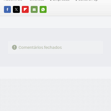
FACEBOOK
TWITTER
FLIPBOARD
E-
WHATSAPP
MAIL
Comentários fechados