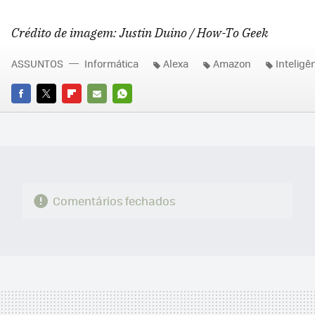
Crédito de imagem: Justin Duino / How-To Geek
ASSUNTOS
Informática
Alexa
Amazon
Inteligên
FACEBOOK
TWITTER
FLIPBOARD
E-
WHATSAPP
MAIL
Comentários fechados