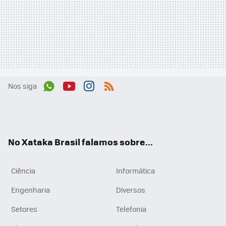
Nos siga
Wh
You
Inst
RSS
ats
tub
agr
App
e
am
No Xataka Brasil falamos sobre...
Ciência
Informática
Engenharia
Diversos
Setores
Telefonia