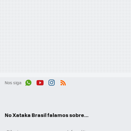
Nos siga
Wh
You
Inst
RSS
ats
tub
agr
App
e
am
No Xataka Brasil falamos sobre...