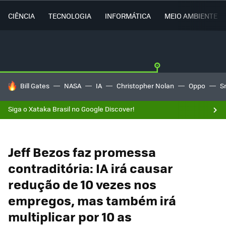
CIÊNCIA
TECNOLOGIA
INFORMÁTICA
MEIO AMBIENTE
TENDÊNCIAS DO DIA
Bill Gates
NASA
IA
Christopher Nolan
Oppo
S
Siga o Xataka Brasil no Google Discover!
Jeff Bezos faz promessa
contraditória: IA irá causar
redução de 10 vezes nos
empregos, mas também irá
multiplicar por 10 as