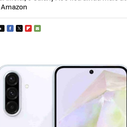
a Amazon
s
FACEBOOK
TWITTER
FLIPBOARD
E-
MAIL