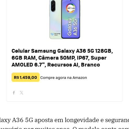
Celular Samsung Galaxy A36 5G 128GB,
6GB RAM, Câmera 50MP, IP67, Super
AMOLED 6.7", Recursos AI, Branco
R$ 1.459,00
Compre agora na Amazon
facebook
twitter
axy A36 5G aposta em longevidade e seguran
usuário por muitos anos. O modelo conta com 