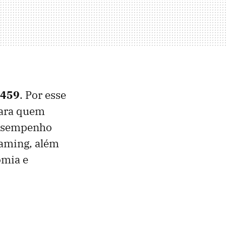
.459
. Por esse
para quem
 desempenho
eaming, além
omia e