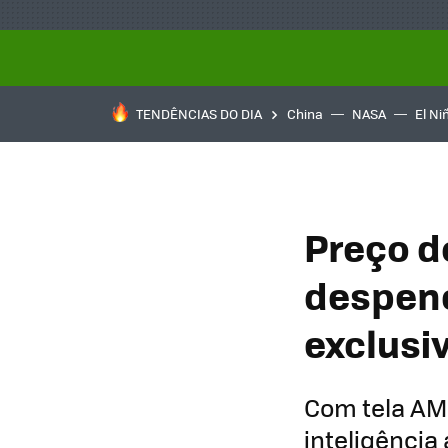
TENDÊNCIAS DO DIA
China
NASA
El Ni
Preço d
despen
exclusi
Com tela AMO
inteligência 