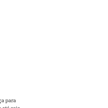
ça para
até seis