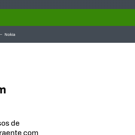
Nokia
m
sos de
atraente com