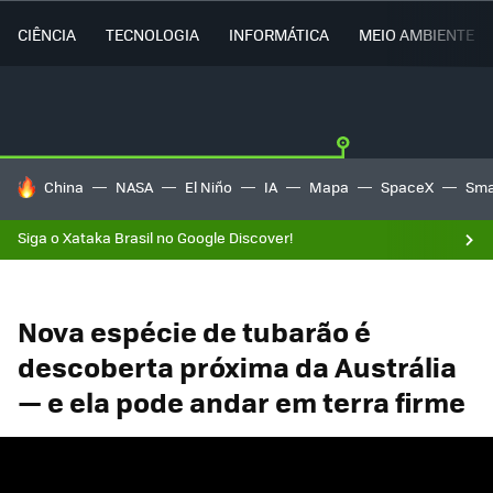
CIÊNCIA
TECNOLOGIA
INFORMÁTICA
MEIO AMBIENTE
TENDÊNCIAS DO DIA
China
NASA
El Niño
IA
Mapa
SpaceX
Sma
Siga o Xataka Brasil no Google Discover!
Nova espécie de tubarão é
descoberta próxima da Austrália
— e ela pode andar em terra firme