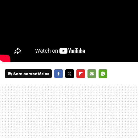
Sem comentários
FACEBOOK
TWITTER
FLIPBOARD
E-
WHATSAPP
MAIL