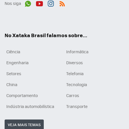
Nos siga
Wh
You
Inst
RSS
ats
tub
agr
App
e
am
No Xataka Brasil falamos sobre...
Ciência
Informática
Engenharia
Diversos
Setores
Telefonia
China
Tecnologia
Comportamento
Carros
Indústria automobilística
Transporte
VEJA MAIS TEMAS