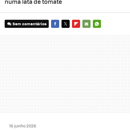
numa lata de tomate
Sem comentários
FACEBOOK
TWITTER
FLIPBOARD
E-
WHATSAPP
MAIL
16 junho 2026