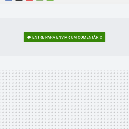
FACEBOOK
TWITTER
FLIPBOARD
E-
WHATSAPP
MAIL
ENTRE PARA ENVIAR UM COMENTÁRIO