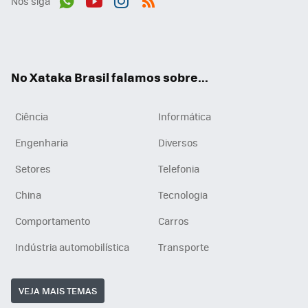
Nos siga
Wh
You
Inst
RSS
ats
tub
agr
App
e
am
No Xataka Brasil falamos sobre...
Ciência
Informática
Engenharia
Diversos
Setores
Telefonia
China
Tecnologia
Comportamento
Carros
Indústria automobilística
Transporte
VEJA MAIS TEMAS