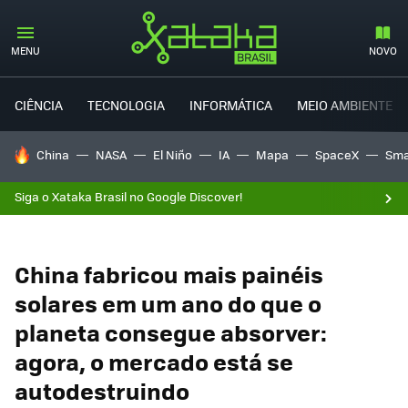
MENU
NOVO
CIÊNCIA
TECNOLOGIA
INFORMÁTICA
MEIO AMBIENTE
TENDÊNCIAS DO DIA
China
NASA
El Niño
IA
Mapa
SpaceX
Sma
Siga o Xataka Brasil no Google Discover!
China fabricou mais painéis
solares em um ano do que o
planeta consegue absorver:
agora, o mercado está se
autodestruindo