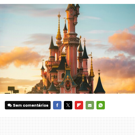
Sem comentários
FACEBOOK
TWITTER
FLIPBOARD
E-
WHATSAPP
MAIL