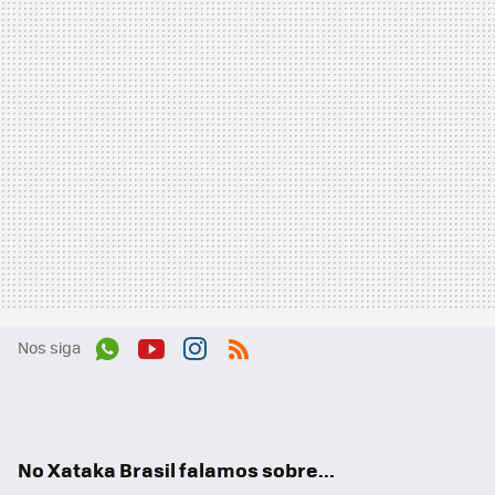
Nos siga
Wh
You
Inst
RSS
ats
tub
agr
App
e
am
No Xataka Brasil falamos sobre...