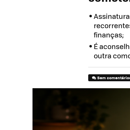
Assinatura
recorrente
finanças;
É aconselh
outra com
Sem comentário