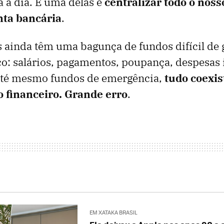
a a dia. E uma delas é
centralizar todo o nos
nta bancária
.
 ainda têm uma bagunça de fundos difícil de
o: salários, pagamentos, poupança, despesas 
 até mesmo fundos de emergência,
tudo coexis
 financeiro.
Grande erro
.
EM XATAKA BRASIL