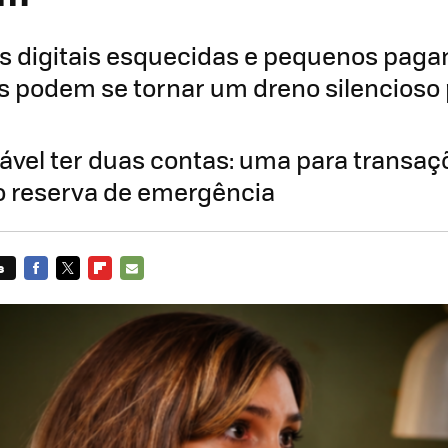
s digitais esquecidas e pequenos pag
s podem se tornar um dreno silencioso
ável ter duas contas: uma para transaçõ
o reserva de emergência
s
FACEBOOK
TWITTER
FLIPBOARD
E-
MAIL