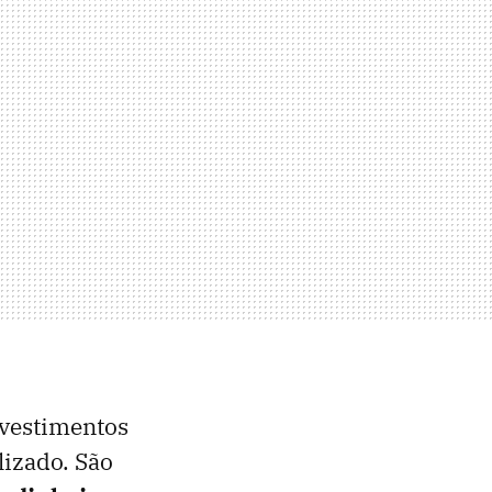
nvestimentos
izado. São