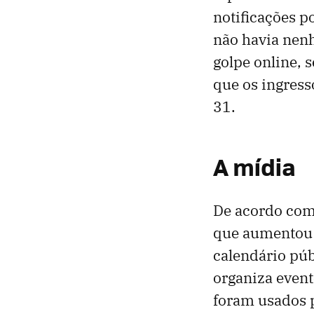
notificações p
não havia nenh
golpe online, 
que os ingress
31.
A mídia
De acordo com 
que aumentou 
calendário púb
organiza event
foram usados p