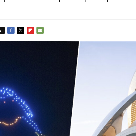
s
FACEBOOK
TWITTER
FLIPBOARD
E-
MAIL