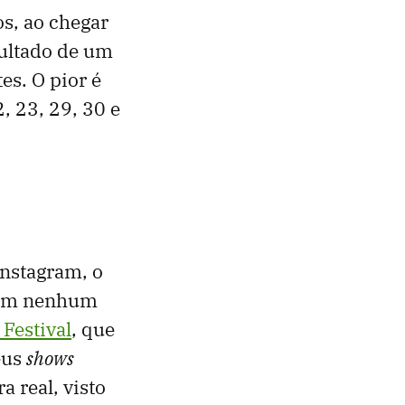
s, ao chegar
sultado de um
es. O pior é
, 23, 29, 30 e
Instagram, o
r em nenhum
Festival
, que
eus
shows
 real, visto