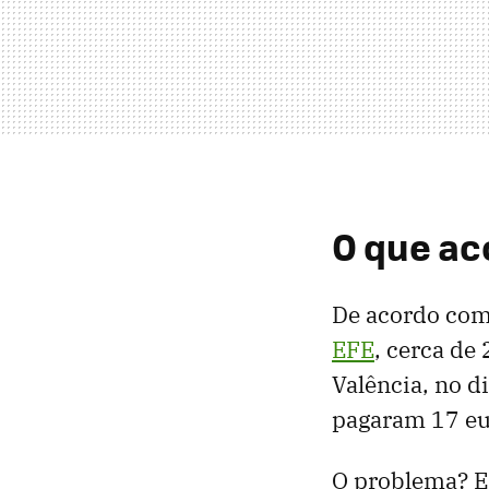
O que a
De acordo com
EFE
, cerca de
Valência, no d
pagaram 17 eu
O problema? Em