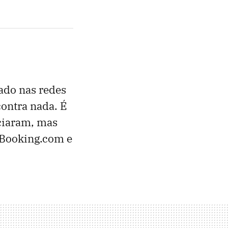
ado nas redes
contra nada. É
nciaram, mas
 Booking.com e