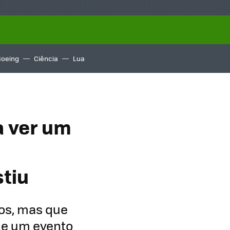
Boeing
Ciência
Lua
 ver um
stiu
os, mas que
de um evento