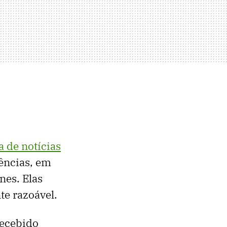
a de notícias
iências, em
nes. Elas
e razoável.
recebido