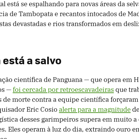
al está se espalhando para novas áreas da sel
cia de Tambopata e recantos intocados de Mad
stas devastadas e rios transformados em desl
está a salvo
tação científica de Panguana — que opera em 
os —
foi cercada por retroescavadeiras
que tra
 de morte contra a equipe científica forçara
quisador Eric Cosio
alerta para a magnitude
de
ogística desses garimpeiros supera em muito a
es. Eles operam à luz do dia, extraindo ouro 
dos.