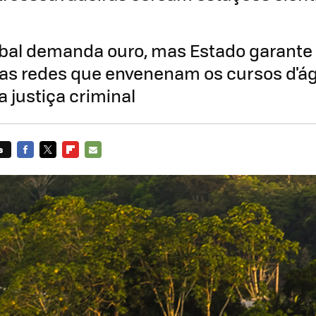
bal demanda ouro, mas Estado garante
 as redes que envenenam os cursos d'
justiça criminal
s
FACEBOOK
TWITTER
FLIPBOARD
E-
MAIL