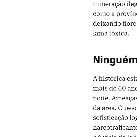
mineração ileg
como a provín
deixando flore
lama tóxica.
Ninguém 
A histórica es
mais de 60 an
noite. Ameaças
da área. O pes
sofisticação l
narcotraficant
e à vista de to