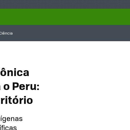
Ciência
zônica
 o Peru:
ritório
ígenas
ficas