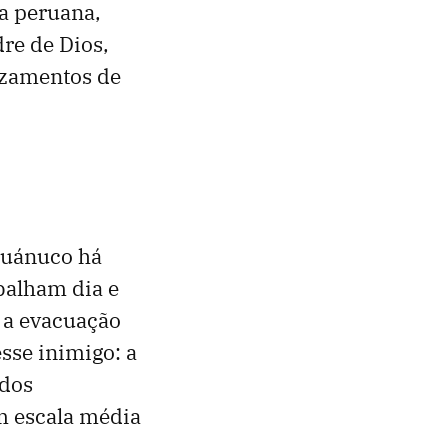
va peruana,
re de Dios,
izamentos de
Huánuco há
balham dia e
m a evacuação
sse inimigo: a
 dos
em escala média