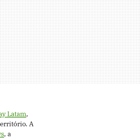
ay Latam
,
erritório. A
ws
, a