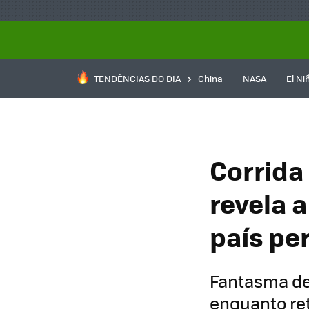
TENDÊNCIAS DO DIA
China
NASA
El Ni
Corrida
revela 
país per
Fantasma d
enquanto re