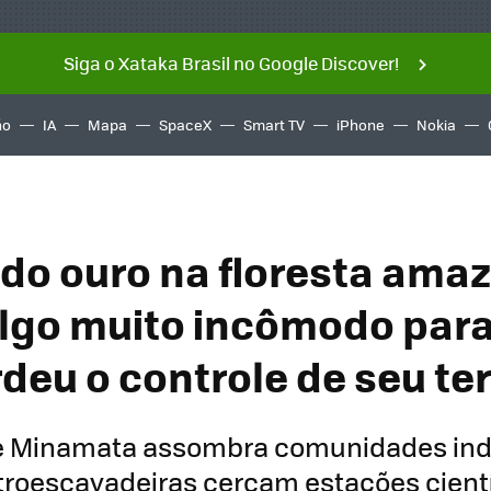
Siga o Xataka Brasil no Google Discover!
ño
IA
Mapa
SpaceX
Smart TV
iPhone
Nokia
 do ouro na floresta ama
algo muito incômodo para
deu o controle de seu ter
e Minamata assombra comunidades ind
troescavadeiras cercam estações cientí