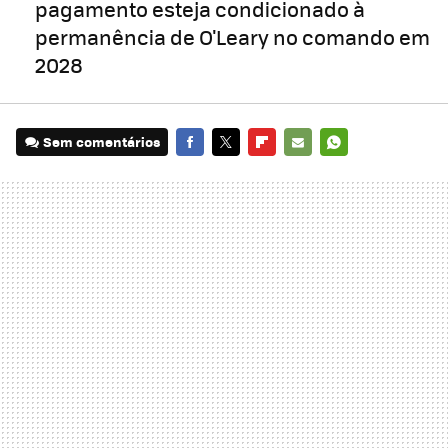
pagamento esteja condicionado à
permanência de O'Leary no comando em
2028
Sem comentários
FACEBOOK
TWITTER
FLIPBOARD
E-
WHATSAPP
MAIL