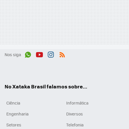
Nos siga
Wh
You
Inst
RSS
ats
tub
agr
App
e
am
No Xataka Brasil falamos sobre...
Ciência
Informática
Engenharia
Diversos
Setores
Telefonia