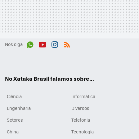
Nos siga
Wh
You
Inst
RSS
ats
tub
agr
App
e
am
No Xataka Brasil falamos sobre...
Ciência
Informática
Engenharia
Diversos
Setores
Telefonia
China
Tecnologia