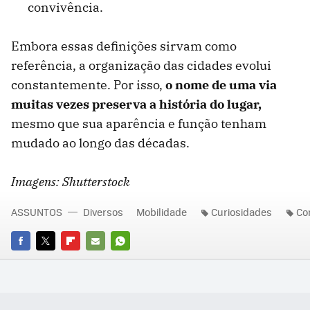
convivência.
Embora essas definições sirvam como
referência, a organização das cidades evolui
constantemente. Por isso,
o nome de uma via
muitas vezes preserva a história do lugar,
mesmo que sua aparência e função tenham
mudado ao longo das décadas.
Imagens: Shutterstock
ASSUNTOS
Diversos
Mobilidade
Curiosidades
Co
FACEBOOK
TWITTER
FLIPBOARD
E-
WHATSAPP
MAIL