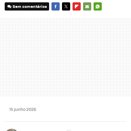
Sem comentários
FACEBOOK
TWITTER
FLIPBOARD
E-
WHATSAPP
MAIL
15 junho 2026