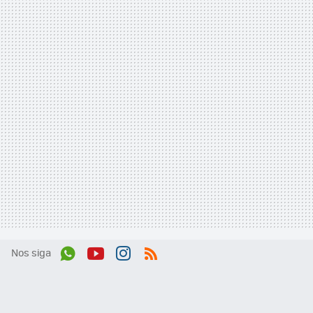
Nos siga
Wh
You
Inst
RSS
ats
tub
agr