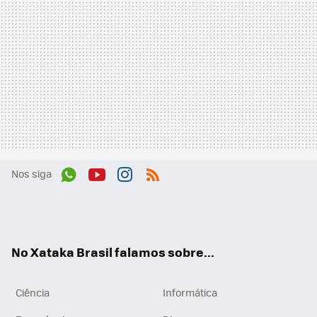
Nos siga
Wh
You
Inst
RSS
ats
tub
agr
App
e
am
No Xataka Brasil falamos sobre...
Ciência
Informática