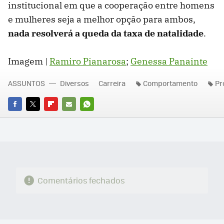
institucional em que a cooperação entre homens
e mulheres seja a melhor opção para ambos,
nada resolverá a queda da taxa de natalidade
.
Imagem |
Ramiro Pianarosa
;
Genessa Panainte
ASSUNTOS
Diversos
Carreira
Comportamento
Pr
FACEBOOK
TWITTER
FLIPBOARD
E-
WHATSAPP
MAIL
Comentários fechados