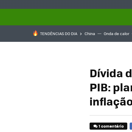
TENDÊNCIAS DO DIA
China
Onda de calor
Dívida 
PIB: pla
inflaçã
1 comentário