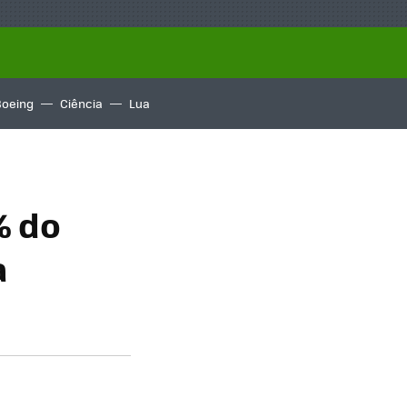
Boeing
Ciência
Lua
% do
a