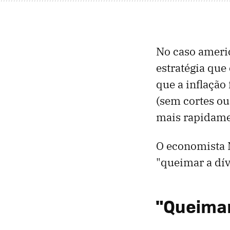
No caso ameri
estratégia que
que a inflação 
(sem cortes o
mais rapidame
O economista M
"queimar a dív
"Queimar