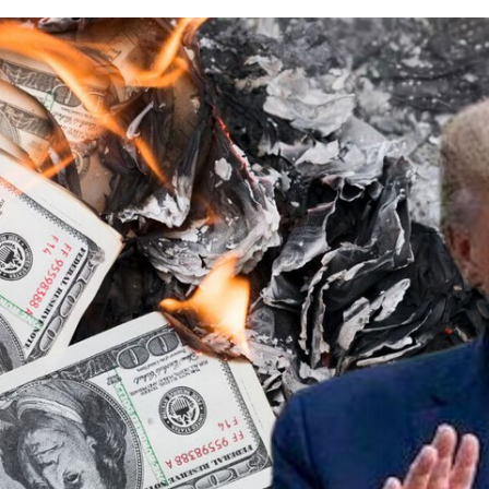
FACEBOOK
TWITTER
FLIPBOARD
E-
MAIL