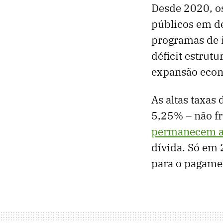
Desde 2020, o
públicos em dé
programas de i
déficit estrut
expansão eco
As altas taxas
5,25% – não f
permanecem a
dívida. Só em 
para o pagamen