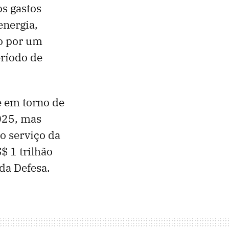
s gastos
energia,
do por um
eríodo de
e em torno de
025, mas
 o serviço da
$ 1 trilhão
da Defesa.