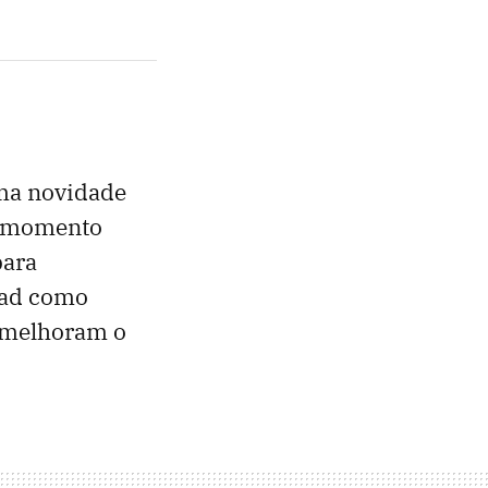
uma novidade
 o momento
para
iPad como
 melhoram o