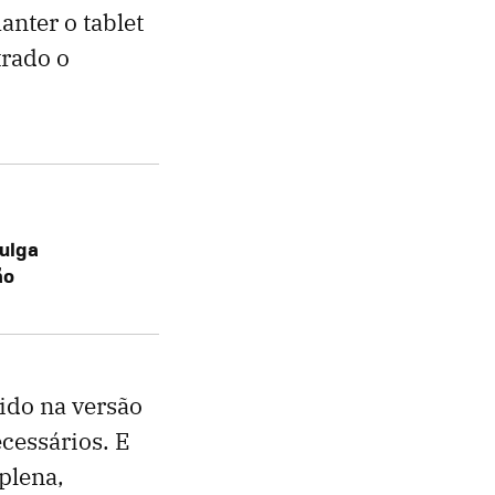
nter o tablet
trado o
vulga
ão
ido na versão
cessários. E
plena,