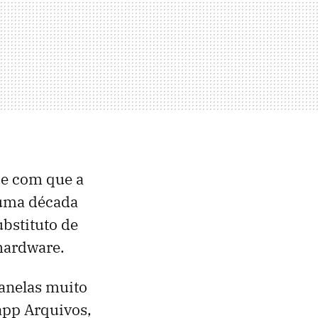
de com que a
 uma década
bstituto de
hardware.
janelas muito
app Arquivos,