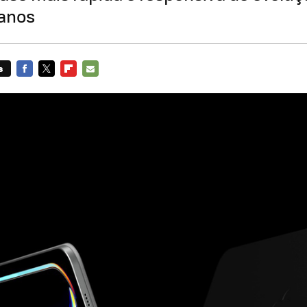
anos
s
FACEBOOK
TWITTER
FLIPBOARD
E-
MAIL