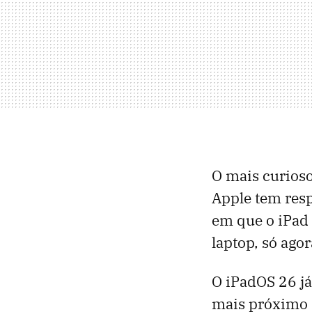
O mais curioso
Apple tem res
em que o iPad 
laptop, só ago
O iPadOS 26 já
mais próximo 