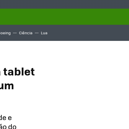
Boeing
Ciência
Lua
 tablet
 um
de e
ão do