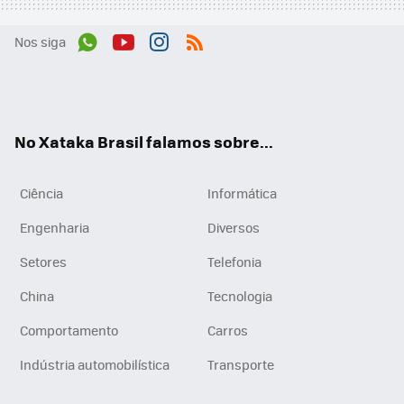
Nos siga
Wh
You
Inst
RSS
ats
tub
agr
App
e
am
No Xataka Brasil falamos sobre...
Ciência
Informática
Engenharia
Diversos
Setores
Telefonia
China
Tecnologia
Comportamento
Carros
Indústria automobilística
Transporte