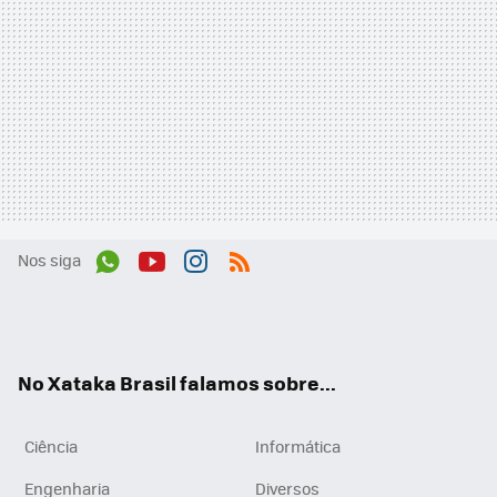
Nos siga
Wh
You
Inst
RSS
ats
tub
agr
App
e
am
No Xataka Brasil falamos sobre...
Ciência
Informática
Engenharia
Diversos