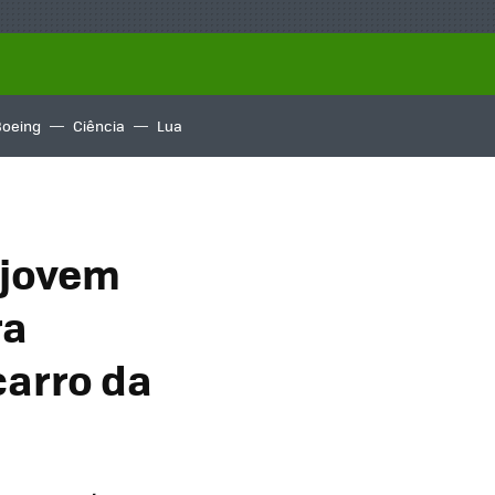
Boeing
Ciência
Lua
 jovem
ra
carro da