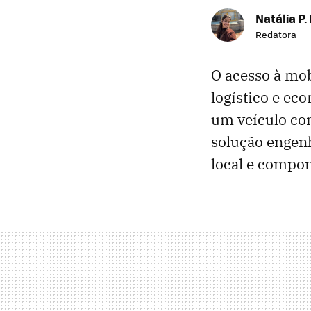
Natália P.
Redatora
O acesso à mob
logístico e ec
um veículo con
solução engen
local e compon