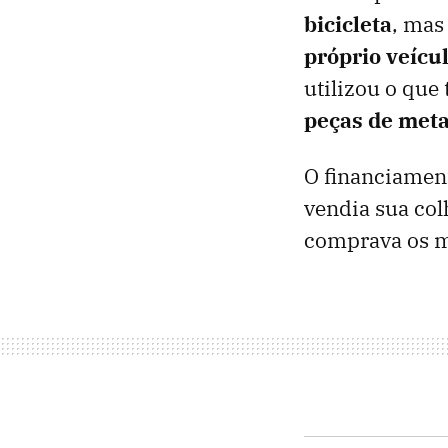
bicicleta
, mas
próprio veícu
utilizou o que
peças de met
O financiament
vendia sua col
comprava os ma