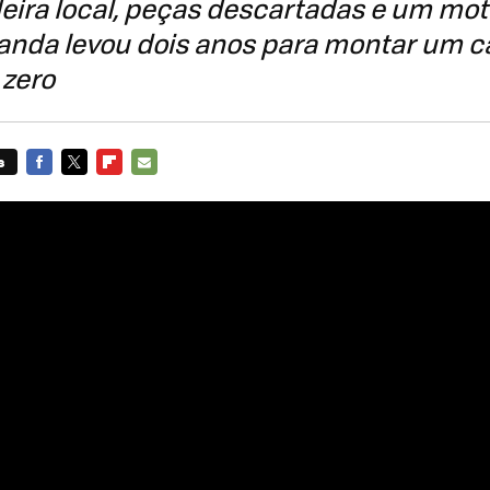
ira local, peças descartadas e um mot
anda levou dois anos para montar um c
 zero
s
FACEBOOK
TWITTER
FLIPBOARD
E-
MAIL