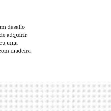
um desafio
 de adquirir
veu uma
 com madeira