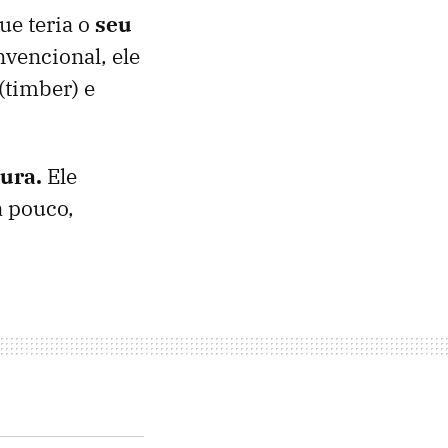
ue teria o
seu
vencional, ele
(timber) e
tura.
Ele
a pouco,