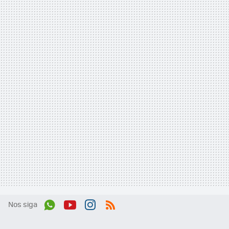
Nos siga
Wh
You
Inst
RSS