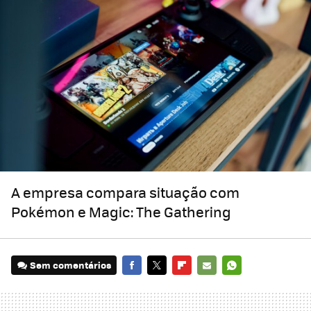
A empresa compara situação com
Pokémon e Magic: The Gathering
Sem comentários
FACEBOOK
TWITTER
FLIPBOARD
E-
WHATSAPP
MAIL