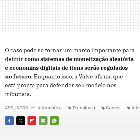
O caso pode se tornar um marco importante para
definir
como sistemas de monetização aleatória
e economias digitais de itens serão regulados
no futuro
. Enquanto isso, a Valve afirma que
está pronta para defender seu modelo nos
tribunais.
ASSUNTOS
Informática
Tecnologia
Games
Inte
FACEBOOK
TWITTER
FLIPBOARD
E-
WHATSAPP
MAIL