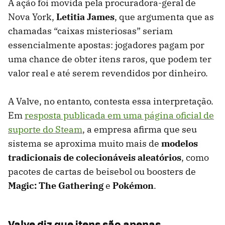
A ação foi movida pela procuradora-geral de
Nova York,
Letitia James
, que argumenta que as
chamadas “caixas misteriosas” seriam
essencialmente apostas: jogadores pagam por
uma chance de obter itens raros, que podem ter
valor real e até serem revendidos por dinheiro.
A Valve, no entanto, contesta essa interpretação.
Em
resposta publicada em uma página oficial de
suporte do Steam
, a empresa afirma que seu
sistema se aproxima muito mais de
modelos
tradicionais de colecionáveis aleatórios
, como
pacotes de cartas de beisebol ou boosters de
Magic: The Gathering
e
Pokémon
.
Valve diz que itens são apenas