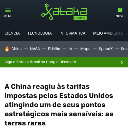
MENU
NOVO
CIÊNCIA
TECNOLOGIA
INFORMÁTICA
MEIO AMBIENTE
TENDÊNCIAS DO DIA
China
NASA
El Niño
IA
Mapa
SpaceX
Sma
Siga o Xataka Brasil no Google Discover!
A China reagiu às tarifas
impostas pelos Estados Unidos
atingindo um de seus pontos
estratégicos mais sensíveis: as
terras raras