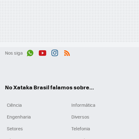
Nos siga
Wh
You
Inst
RSS
ats
tub
agr
App
e
am
No Xataka Brasil falamos sobre...
Ciência
Informática
Engenharia
Diversos
Setores
Telefonia