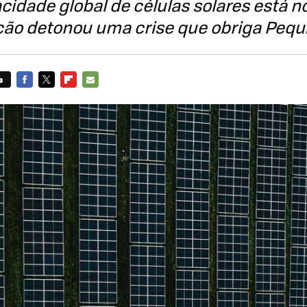
idade global de células solares está no
ão detonou uma crise que obriga Pequi
s
FACEBOOK
TWITTER
FLIPBOARD
E-
MAIL