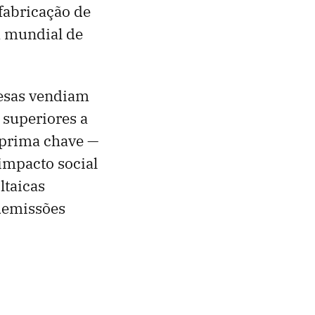
fabricação de
a mundial de
resas vendiam
 superiores a
a-prima chave —
 impacto social
ltaicas
demissões