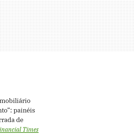
mobiliário
to”: painéis
urrada de
inancial Times