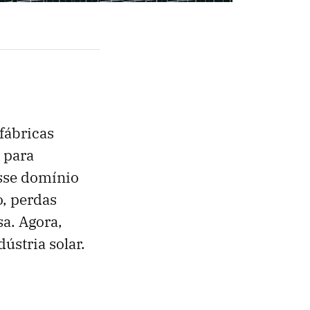
 fábricas
 para
sse domínio
, perdas
a. Agora,
ústria solar.