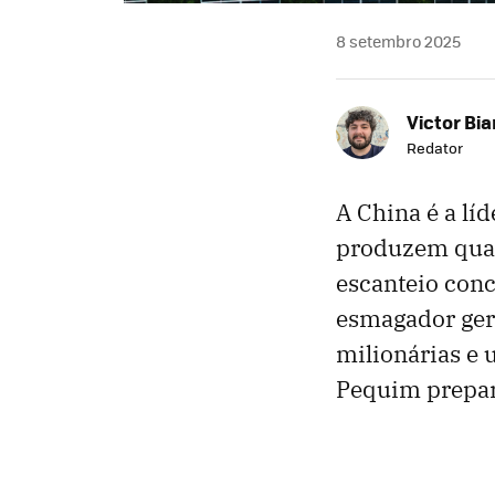
8 setembro 2025
Victor Bi
Redator
A China é a líd
produzem quas
escanteio con
esmagador ger
milionárias e 
Pequim prepara