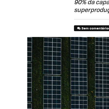
90% da capac
superproduç
Sem comentário