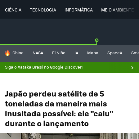
CIÊNCIA
TECNOLOGIA
INFORMÁTICA
MEIO AMBIENTE
TENDÊNCIAS DO DIA
China
NASA
El Niño
IA
Mapa
SpaceX
Sma
Siga o Xataka Brasil no Google Discover!
Japão perdeu satélite de 5
toneladas da maneira mais
inusitada possível: ele "caiu"
durante o lançamento