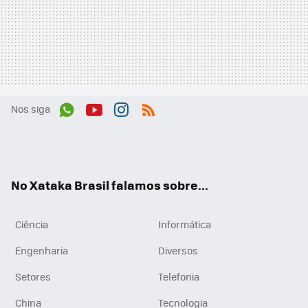
Nos siga
Wh
You
Inst
RSS
ats
tub
agr
App
e
am
No Xataka Brasil falamos sobre...
Ciência
Informática
Engenharia
Diversos
Setores
Telefonia
China
Tecnologia