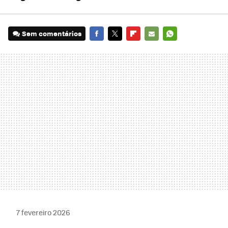
Sem comentários
FACEBOOK
TWITTER
FLIPBOARD
E-
WHATSAPP
MAIL
7 fevereiro 2026