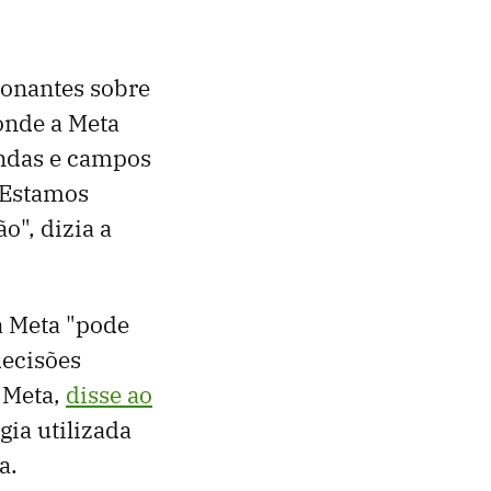
ionantes sobre
onde a Meta
endas e campos
"Estamos
o", dizia a
Meta "pode ​​
decisões
a Meta,
disse ao
ia utilizada
a.