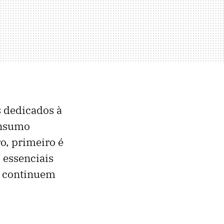
s dedicados à
onsumo
o, primeiro é
 essenciais
a continuem