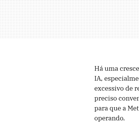
Há uma crescen
IA, especialm
excessivo de r
preciso conven
para que a Me
operando.