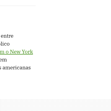
 entre
lico
om o New York
 em
es americanas