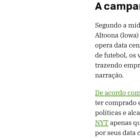
A campa
Segundo a míd
Altoona (Iowa)
opera data cen
de futebol, o
trazendo empre
narração.
De acordo com
ter comprado e
políticas e alc
NYT
apenas qu
por seus data 