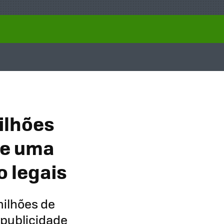
ilhões
de uma
o legais
milhões de
 publicidade