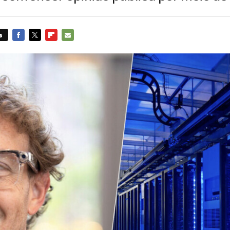
s
FACEBOOK
TWITTER
FLIPBOARD
E-
MAIL