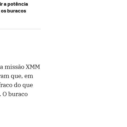
r a potência
 os buracos
la missão XMM
aram que, em
fraco do que
X. O buraco