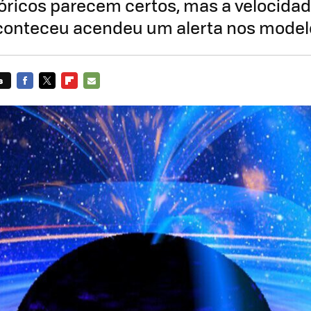
eóricos parecem certos, mas a velocida
onteceu acendeu um alerta nos modelos
s
FACEBOOK
TWITTER
FLIPBOARD
E-
MAIL