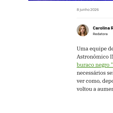
8 junho 2026
Carolina 
Redatora
Uma equipe de 
Astronômico I
buraco negro 
necessários se
ver como, depo
voltou a aumen