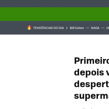
TENDÊNCIAS DO DIA
Bill Gates
NASA
I
Primeiro
depois 
despert
superm