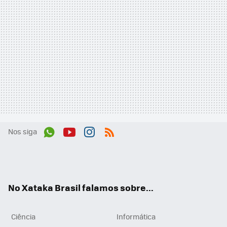
Nos siga
Wh
You
Inst
RSS
ats
tub
agr
App
e
am
No Xataka Brasil falamos sobre...
Ciência
Informática