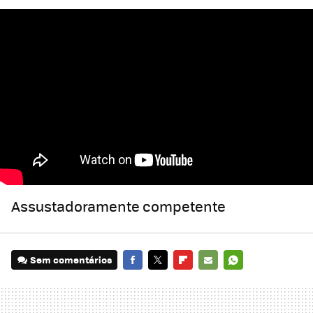
Assustadoramente competente
Sem comentários
FACEBOOK
TWITTER
FLIPBOARD
E-
WHATSAPP
MAIL