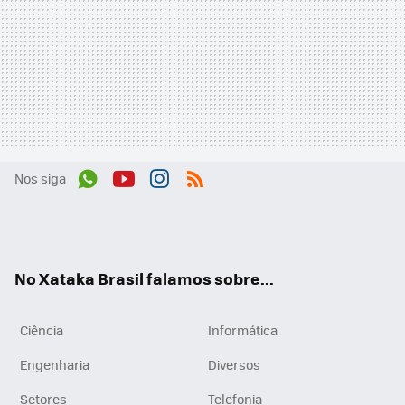
Nos siga
Wh
You
Inst
RSS
ats
tub
agr
App
e
am
No Xataka Brasil falamos sobre...
Ciência
Informática
Engenharia
Diversos
Setores
Telefonia