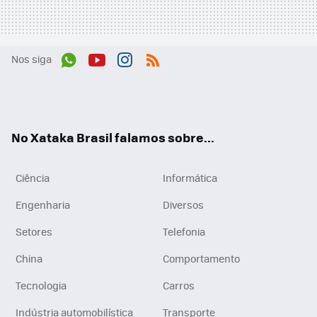
Nos siga
Wh
You
Inst
RSS
ats
tub
agr
App
e
am
No Xataka Brasil falamos sobre...
Ciência
Informática
Engenharia
Diversos
Setores
Telefonia
China
Comportamento
Tecnologia
Carros
Indústria automobilística
Transporte