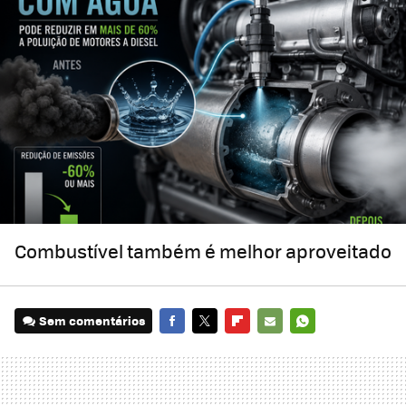
Combustível também é melhor aproveitado
Sem comentários
FACEBOOK
TWITTER
FLIPBOARD
E-
WHATSAPP
MAIL