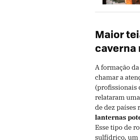
Maior tei
caverna n
A formação da 
chamar a aten
(profissionais
relataram uma
de dez países 
lanternas pote
Esse tipo de r
sulfídrico, um