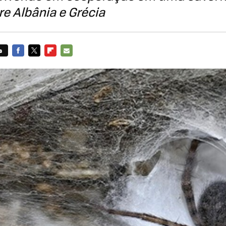
re Albânia e Grécia
s
FACEBOOK
TWITTER
FLIPBOARD
E-
MAIL