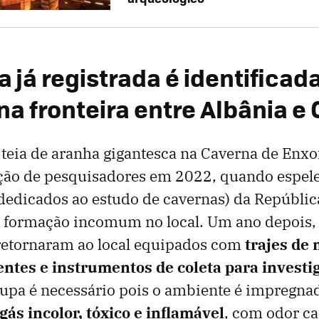
a já registrada é identificad
a fronteira entre Albânia e 
teia de aranha gigantesca na Caverna de Enx
ção de pesquisadores em 2022, quando espel
 dedicados ao estudo de cavernas) da Repúbli
 formação incomum no local. Um ano depois, 
retornaram ao local equipados com
trajes de 
ntes e instrumentos de coleta para investig
oupa é necessário pois o ambiente é impregna
gás incolor, tóxico e inflamável
, com odor ca