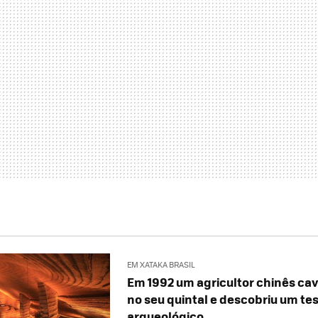
EM XATAKA BRASIL
Em 1992 um agricultor chinês ca
no seu quintal e descobriu um te
arqueológico