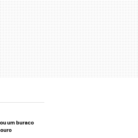
vou um buraco
souro