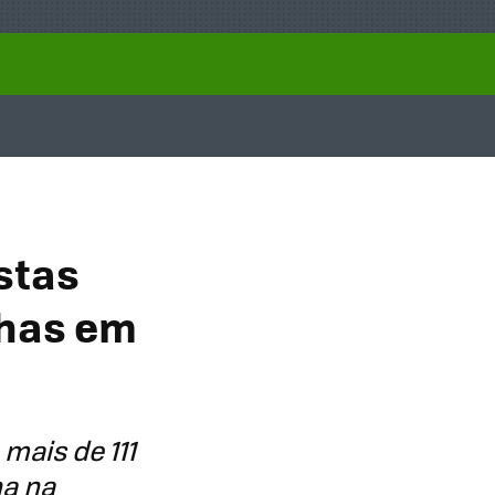
stas
has em
mais de 111
a na