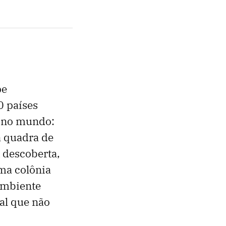
pe
0 países
a
no mundo:
a quadra de
 descoberta,
ma colônia
ambiente
al que não