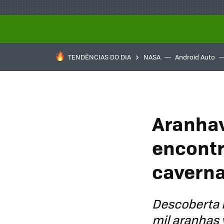
TENDÊNCIAS DO DIA
NASA
Android Auto
Aranhav
encont
caverna
Descoberta r
mil aranhas