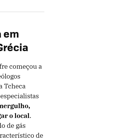
a em
Grécia
ofre começou a
eólogos
ca Tcheca
especialistas
mergulho,
ar o local
.
do de gás
racterístico de