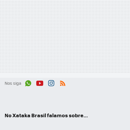
Nos siga
Wh
You
Inst
RSS
ats
tub
agr
App
e
am
No Xataka Brasil falamos sobre...