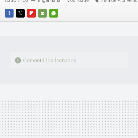
ASSUNTOS
Engenharia
Mobilidade
Trem de Alta Velo
FACEBOOK
TWITTER
FLIPBOARD
E-
WHATSAPP
MAIL
Comentários fechados