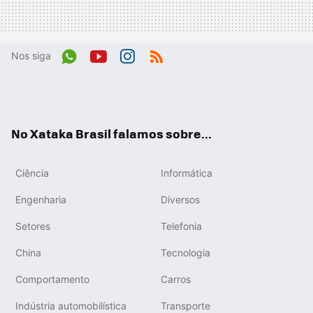
Nos siga
Wh
You
Inst
RSS
ats
tub
agr
App
e
am
No Xataka Brasil falamos sobre...
Ciência
Informática
Engenharia
Diversos
Setores
Telefonia
China
Tecnologia
Comportamento
Carros
Indústria automobilística
Transporte