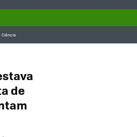
Ciência
estava
ta de
entam