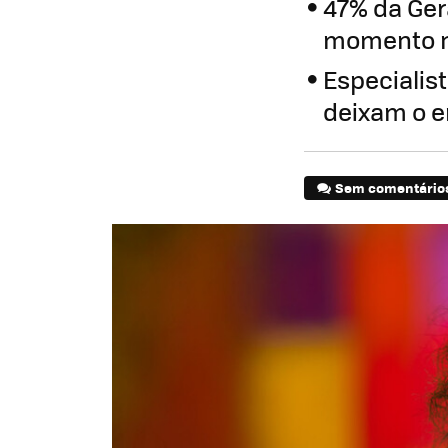
47% da Ge
momento n
Especialis
deixam o e
Sem comentário