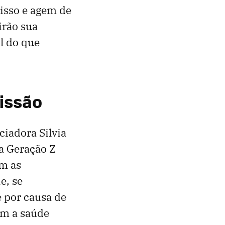
 isso e agem de
irão sua
il do que
issão
iadora Silvia
 a Geração Z
om as
e, se
 por causa de
am a saúde