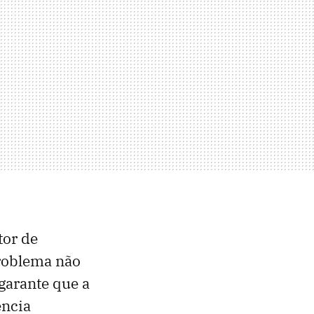
tor de
roblema não
 garante que a
ência