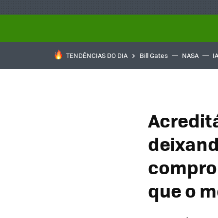
TENDÊNCIAS DO DIA
Bill Gates
NASA
I
Acredit
deixand
compro
que o m