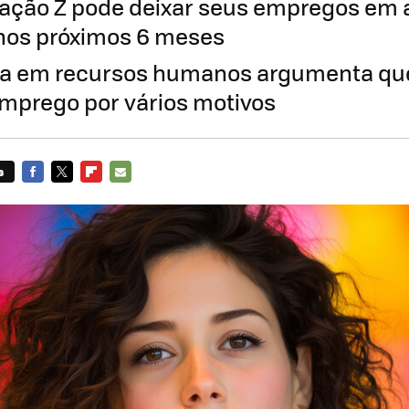
ração Z pode deixar seus empregos em
os próximos 6 meses
ta em recursos humanos argumenta que
mprego por vários motivos
s
FACEBOOK
TWITTER
FLIPBOARD
E-
MAIL