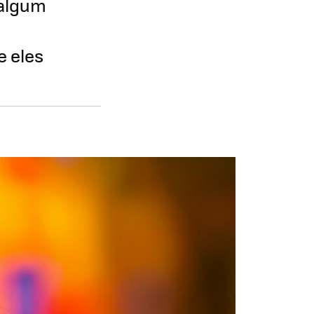
 algum
 eles