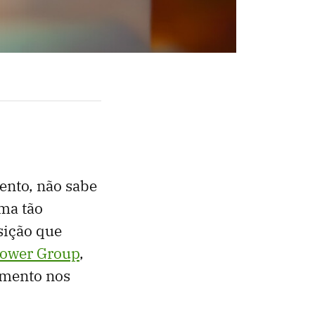
ento, não sabe
rma tão
sição que
power Group
,
omento nos