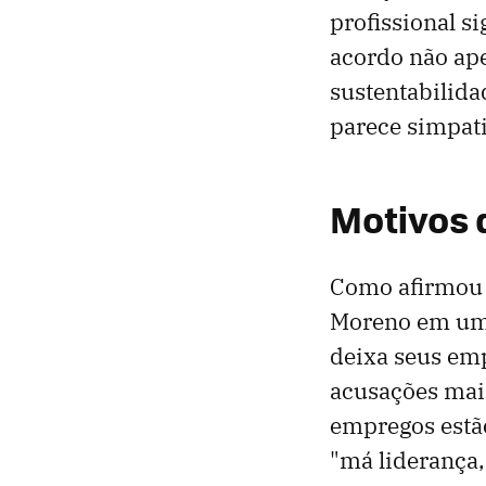
profissional s
acordo não ape
sustentabilida
parece simpati
Motivos 
Como afirmou a
Moreno em um
deixa seus em
acusações mais
empregos estã
"má liderança,