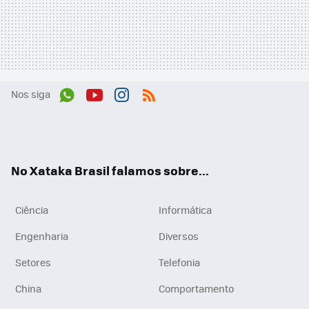
Nos siga
Wh
You
Inst
RSS
ats
tub
agr
App
e
am
No Xataka Brasil falamos sobre...
Ciência
Informática
Engenharia
Diversos
Setores
Telefonia
China
Comportamento