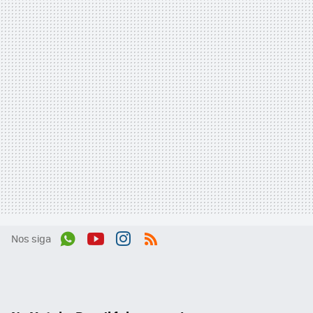
Nos siga
Wh
You
Inst
RSS
ats
tub
agr
App
e
am