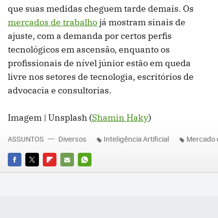
que suas medidas cheguem tarde demais. Os
mercados de trabalho
já mostram sinais de
ajuste, com a demanda por certos perfis
tecnológicos em ascensão, enquanto os
profissionais de nível júnior estão em queda
livre nos setores de tecnologia, escritórios de
advocacia e consultorias.
Imagem | Unsplash (
Shamin Haky
)
ASSUNTOS
Diversos
Inteligência Artificial
Mercado 
FACEBOOK
TWITTER
FLIPBOARD
E-
WHATSAPP
MAIL