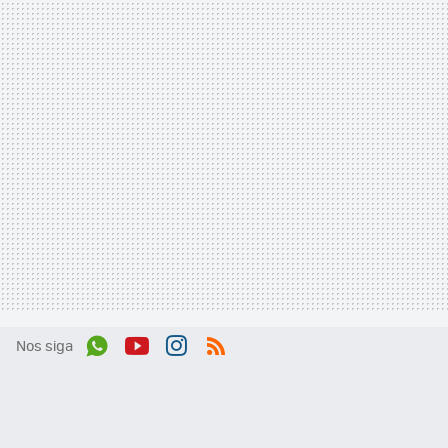
Nos siga
Wh
You
Inst
RSS
ats
tub
agr
App
e
am