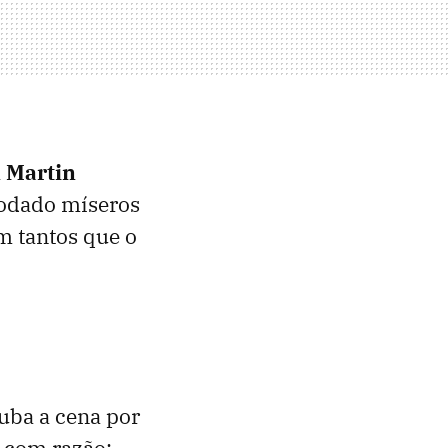
 Martin
 rodado míseros
m tantos que o
uba a cena por
E com razão: