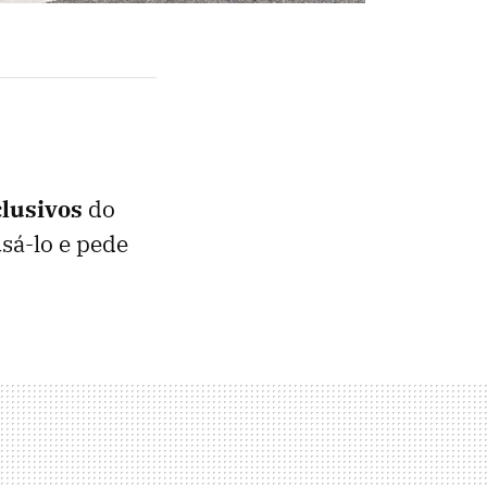
clusivos
do
usá-lo e pede