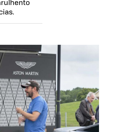
arulhento
cias.