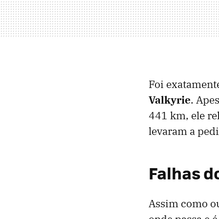
Foi exatament
Valkyrie
. Apes
441 km, ele re
levaram a pedi
Falhas do
Assim como ou
onde passa e é