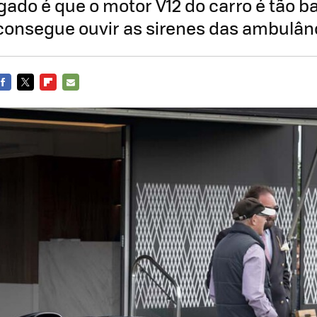
gado é que o motor V12 do carro é tão b
consegue ouvir as sirenes das ambulân
FACEBOOK
TWITTER
FLIPBOARD
E-
MAIL