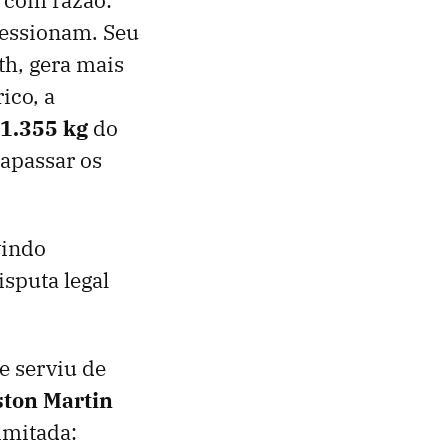
ressionam. Seu
th, gera mais
ico, a
1.355 kg
do
apassar os
vindo
sputa legal
e serviu de
ston Martin
imitada: