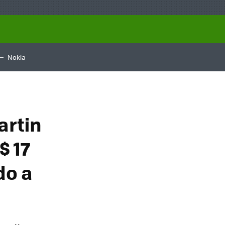
Nokia
artin
$ 17
do a