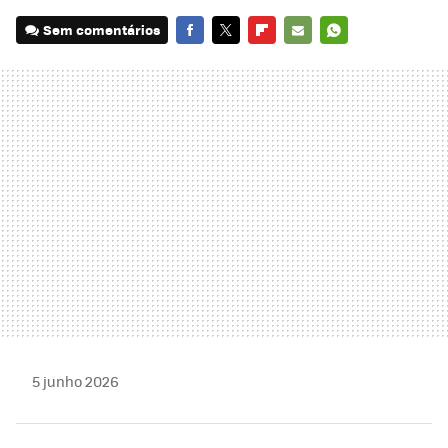
Sem comentários
FACEBOOK
TWITTER
FLIPBOARD
E-
WHATSAPP
MAIL
5 junho 2026