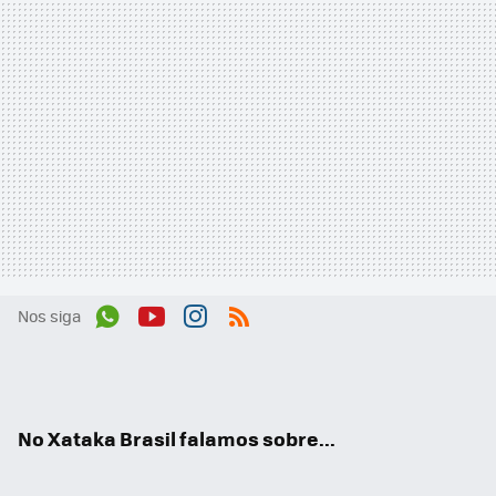
Nos siga
Wh
You
Inst
RSS
ats
tub
agr
App
e
am
No Xataka Brasil falamos sobre...