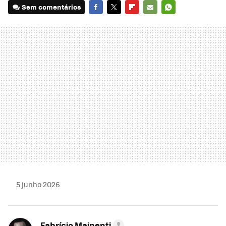
Sem comentários
FACEBOOK
TWITTER
FLIPBOARD
E-
WHATSAPP
MAIL
5 junho 2026
Fabrício Mainenti