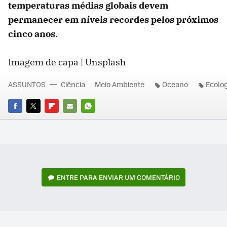
temperaturas médias globais devem
permanecer em níveis recordes pelos próximos
cinco anos
.
Imagem de capa | Unsplash
ASSUNTOS
Ciência
Meio Ambiente
Oceano
Ecolog
FACEBOOK
TWITTER
FLIPBOARD
E-
WHATSAPP
MAIL
ENTRE PARA ENVIAR UM COMENTÁRIO