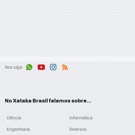
Nos siga
Wh
You
Inst
RSS
ats
tub
agr
App
e
am
No Xataka Brasil falamos sobre...
Ciência
Informática
Engenharia
Diversos