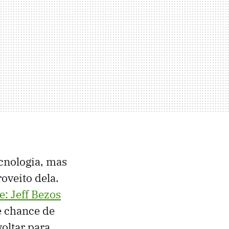
cnologia, mas
oveito dela.
: Jeff Bezos
e chance de
oltar para