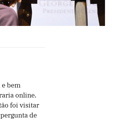
l e bem
aria online.
ão foi visitar
 pergunta de