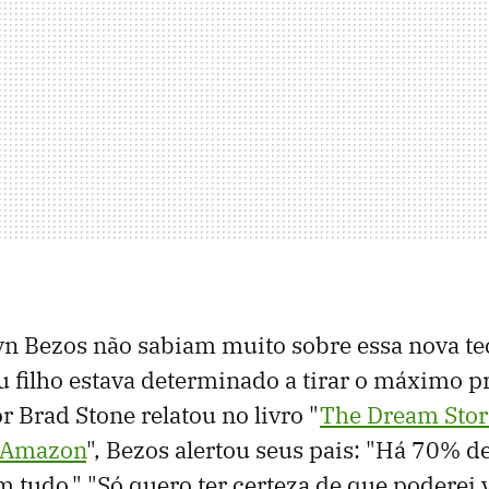
yn Bezos não sabiam muito sobre essa nova te
 filho estava determinado a tirar o máximo pr
r Brad Stone relatou no livro "
The Dream Store
f Amazon
", Bezos alertou seus pais: "Há 70% d
 tudo." "Só quero ter certeza de que poderei v