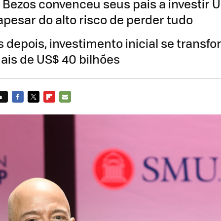
f Bezos convenceu seus pais a investir 
pesar do alto risco de perder tudo
 depois, investimento inicial se trans
ais de US$ 40 bilhões
s
FACEBOOK
TWITTER
FLIPBOARD
E-
MAIL