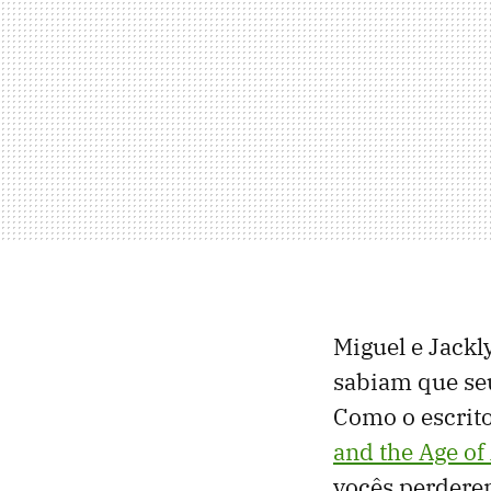
Miguel e Jackl
sabiam que seu
Como o escrito
and the Age o
vocês perderem