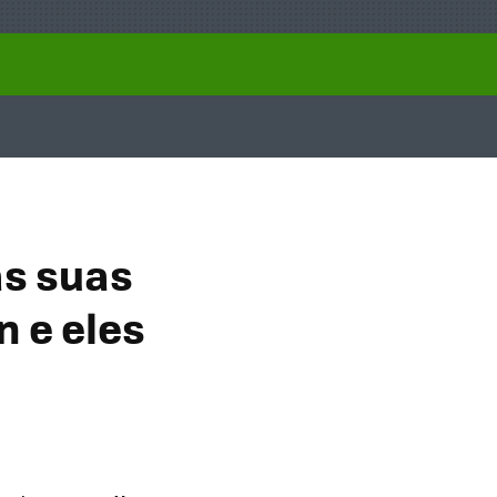
as suas
 e eles
a