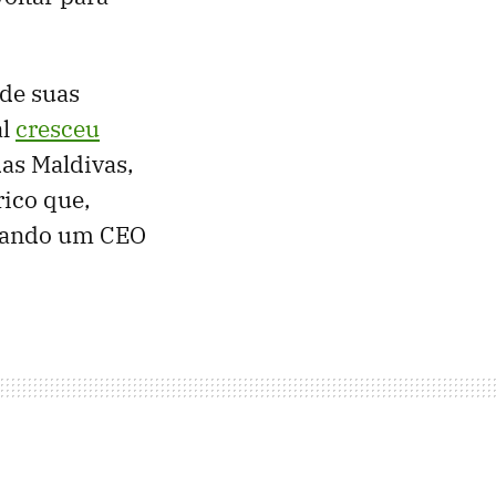
 de suas
al
cresceu
das Maldivas,
rico que,
atando um CEO