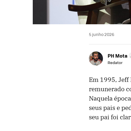
5 junho 2026
PH Mota
Redator
Em 1995, Jeff
remunerado com
Naquela época, 
seus pais e pe
seu pai foi cla