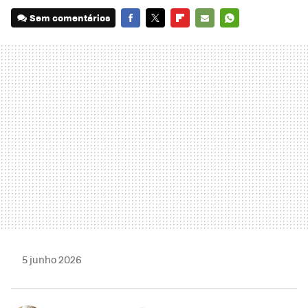
Sem comentários
FACEBOOK
TWITTER
FLIPBOARD
E-
WHATSAPP
MAIL
5 junho 2026