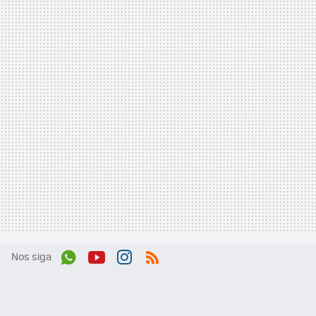
Nos siga
Wh
You
Inst
RSS
ats
tub
agr