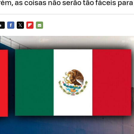
rém, as coisas não serão tão fáceis para
s
FACEBOOK
TWITTER
FLIPBOARD
E-
MAIL