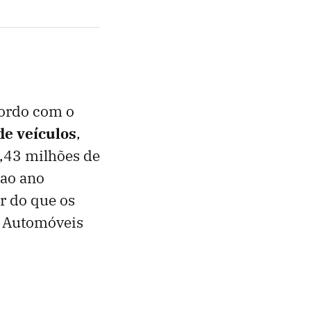
cordo com o
de veículos
,
,43 milhões de
 ao ano
r do que os
e Automóveis