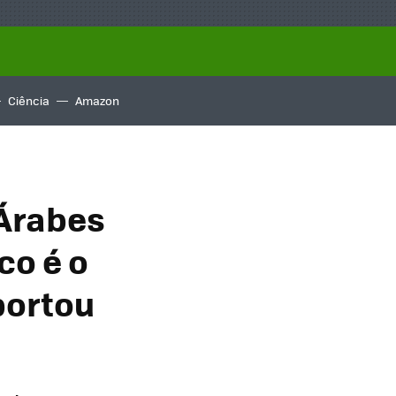
Ciência
Amazon
 Árabes
co é o
portou