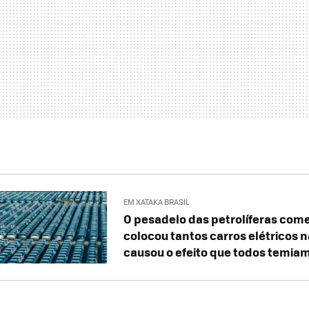
EM XATAKA BRASIL
O pesadelo das petrolíferas come
colocou tantos carros elétricos n
causou o efeito que todos temia