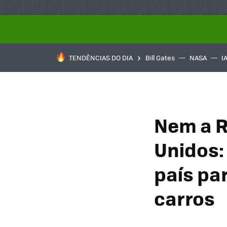
TENDÊNCIAS DO DIA
Bill Gates
NASA
I
Nem a R
Unidos: 
país pa
carros