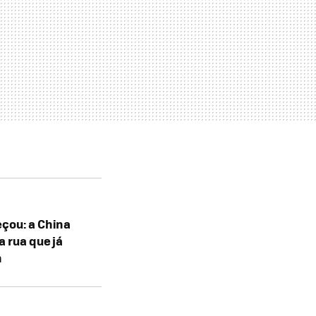
çou: a China
a rua que já
m