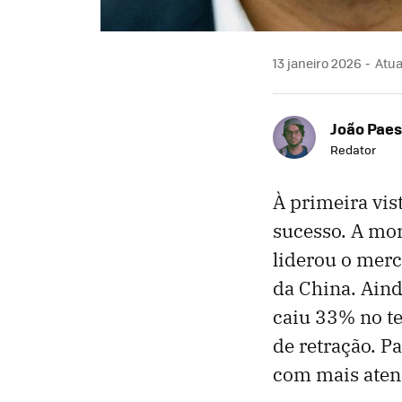
13 janeiro 2026
Atual
João Paes
Redator
À primeira vis
sucesso. A mon
liderou o mer
da China. Aind
caiu 33% no t
de retração. P
com mais atenç