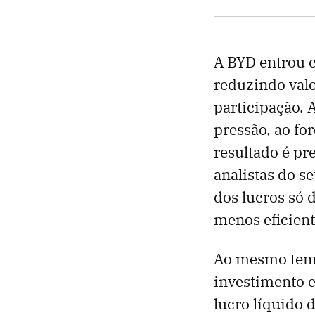
A BYD entrou 
reduzindo val
participação. 
pressão, ao fo
resultado é pr
analistas do s
dos lucros só 
menos eficient
Ao mesmo tempo
investimento 
lucro líquido 