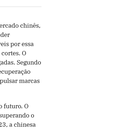
ercado chinês,
nder
eis por essa
cortes. O
agadas. Segundo
recuperação
xpulsar marcas
 futuro. O
 superando o
23, a chinesa