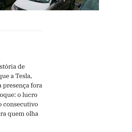
stória de
ue a Tesla,
 presença fora
oque: o lucro
o consecutivo
Para quem olha