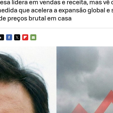
esa lidera em vendas e receita, mas vê 
edida que acelera a expansão global e
de preços brutal em casa
s
FACEBOOK
TWITTER
FLIPBOARD
E-
MAIL