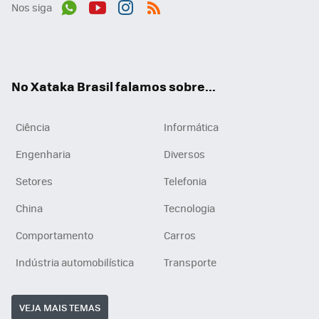
Nos siga
Wh
You
Inst
RSS
ats
tub
agr
App
e
am
No Xataka Brasil falamos sobre...
Ciência
Informática
Engenharia
Diversos
Setores
Telefonia
China
Tecnologia
Comportamento
Carros
Indústria automobilística
Transporte
VEJA MAIS TEMAS