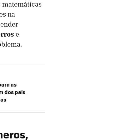
as matemáticas
es na
eender
erros
e
oblema.
para as
m dos pais
ças
meros,