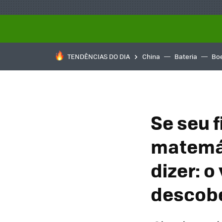
TENDÊNCIAS DO DIA
China
Bateria
Bo
Se seu 
matemát
dizer: o
descobe