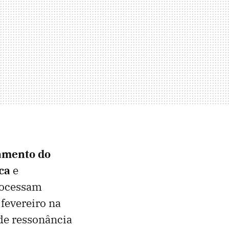
amento do
ica
e
rocessam
fevereiro na
 de ressonância