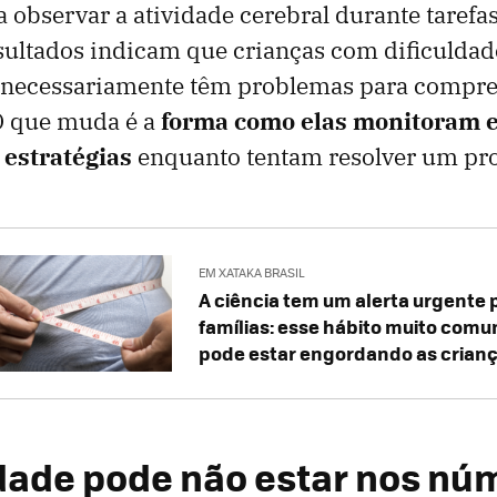
 observar a atividade cerebral durante taref
sultados indicam que crianças com dificuldad
o necessariamente têm problemas para compr
O que muda é a
forma como elas monitoram 
 estratégias
enquanto tentam resolver um pr
EM XATAKA BRASIL
A ciência tem um alerta urgente 
famílias: esse hábito muito comu
pode estar engordando as crian
ldade pode não estar nos nú