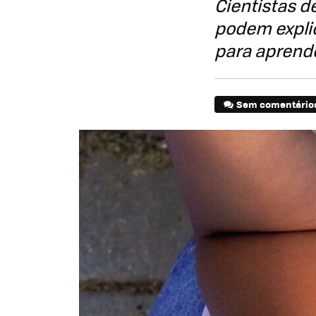
Cientistas d
podem expli
para aprend
Sem comentário