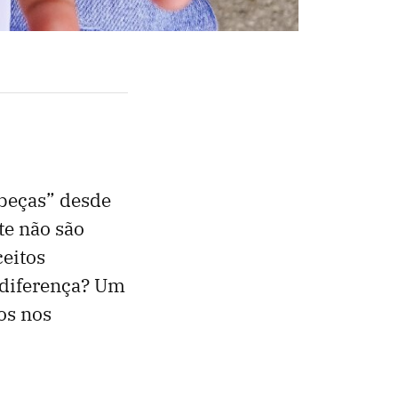
abeças” desde
te não são
eitos
 diferença? Um
os nos