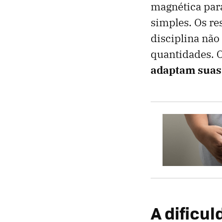
magnética para
simples. Os re
disciplina nã
quantidades. 
adaptam suas
A dificu