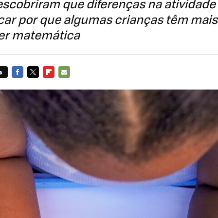
escobriram que diferenças na atividade
car por que algumas crianças têm mais 
er matemática
s
FACEBOOK
TWITTER
FLIPBOARD
E-
MAIL