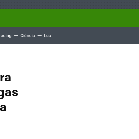
Boeing
Ciência
Lua
ra
ngas
sa