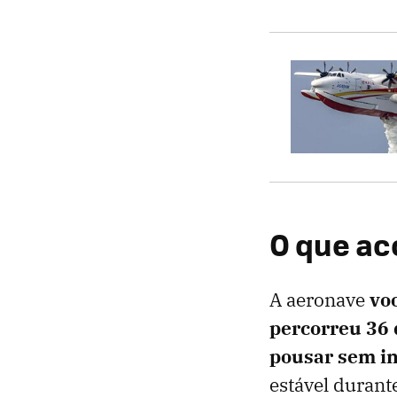
O que a
A aeronave
vo
percorreu 36 
pousar sem i
estável durant