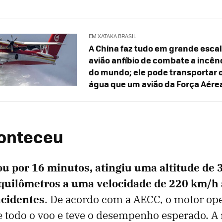
EM XATAKA BRASIL
A China faz tudo em grande escal
avião anfíbio de combate a incên
do mundo; ele pode transportar 
água que um avião da Força Aére
conteceu
ou por 16 minutos, atingiu uma altitude de 
quilômetros a uma velocidade de 220 km/h 
ncidentes
. De acordo com a AECC, o motor op
e todo o voo e teve o desempenho esperado. A 