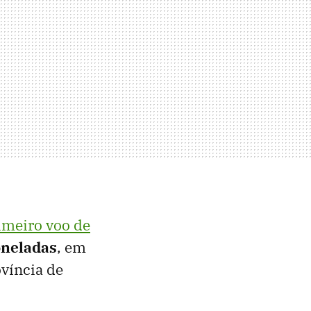
imeiro voo de
oneladas
, em
víncia de