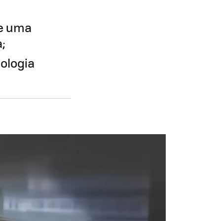
de uma
;
nologia