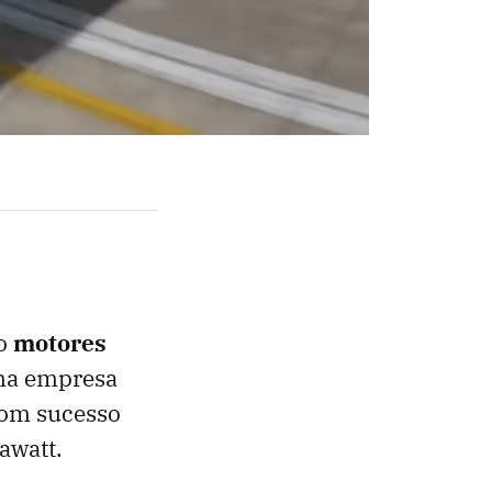
do
motores
ma empresa
com sucesso
awatt.