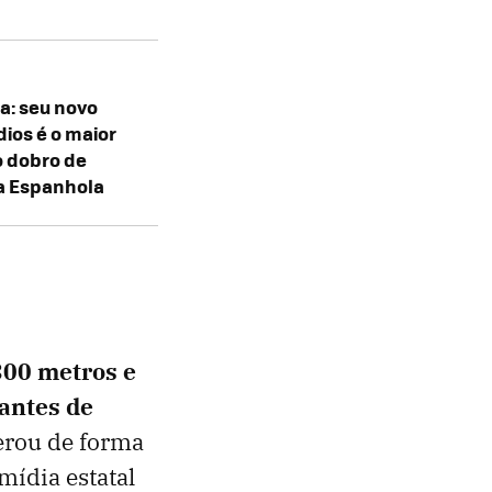
a: seu novo
dios é o maior
o dobro de
a Espanhola
300 metros e
antes de
erou de forma
mídia estatal