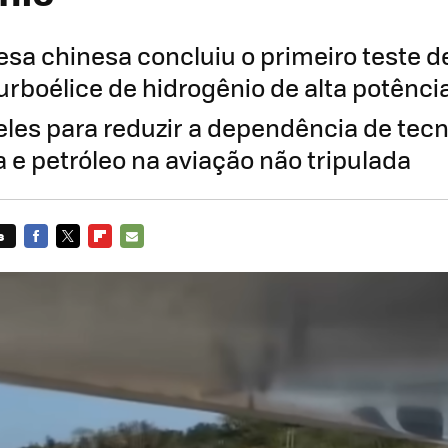
a chinesa concluiu o primeiro teste 
urboélice de hidrogênio de alta potência
eles para reduzir a dependência de tec
a e petróleo na aviação não tripulada
s
FACEBOOK
TWITTER
FLIPBOARD
E-
MAIL