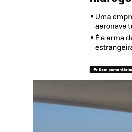
Uma empres
aeronave t
É a arma d
estrangeir
Sem comentário