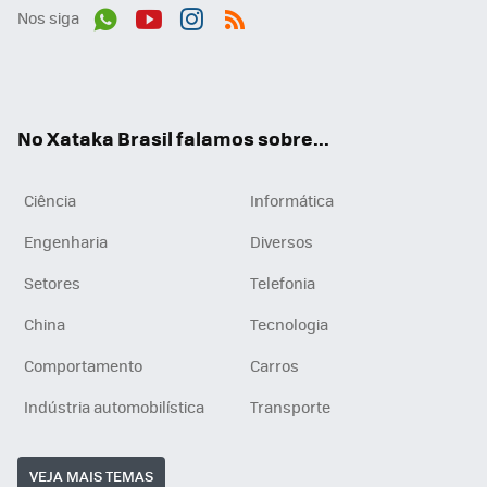
Nos siga
Wh
You
Inst
RSS
ats
tub
agr
App
e
am
No Xataka Brasil falamos sobre...
Ciência
Informática
Engenharia
Diversos
Setores
Telefonia
China
Tecnologia
Comportamento
Carros
Indústria automobilística
Transporte
VEJA MAIS TEMAS