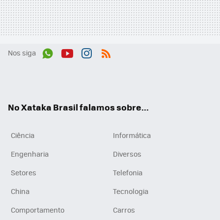
Nos siga
Wh
You
Inst
RSS
ats
tub
agr
App
e
am
No Xataka Brasil falamos sobre...
Ciência
Informática
Engenharia
Diversos
Setores
Telefonia
China
Tecnologia
Comportamento
Carros