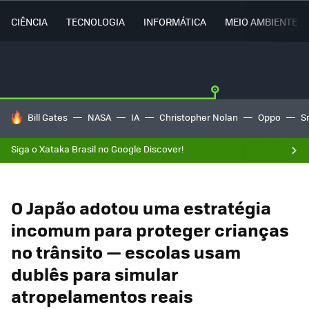
CIÊNCIA
TECNOLOGIA
INFORMÁTICA
MEIO AMBIENTE
TENDÊNCIAS DO DIA
Bill Gates
NASA
IA
Christopher Nolan
Oppo
S
Siga o Xataka Brasil no Google Discover!
O Japão adotou uma estratégia
incomum para proteger crianças
no trânsito — escolas usam
dublês para simular
atropelamentos reais