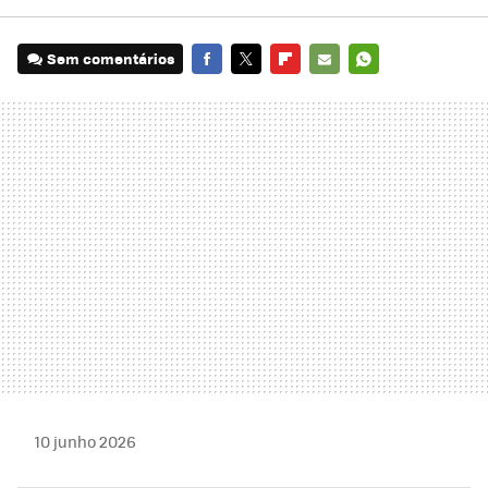
Sem comentários
FACEBOOK
TWITTER
FLIPBOARD
E-
WHATSAPP
MAIL
10 junho 2026