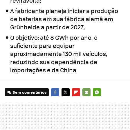
reviravolta;
A fabricante planeja iniciar a produção
de baterias em sua fábrica alemã em
Grünheide a partir de 2027;
O objetivo: até 8 GWh por ano, o
suficiente para equipar
aproximadamente 130 mil veículos,
reduzindo sua dependência de
importações e da China
Sem comentários
FACEBOOK
TWITTER
FLIPBOARD
E-
WHATSAPP
MAIL