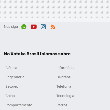
Nos siga
Wh
You
Inst
RSS
ats
tub
agr
App
e
am
No Xataka Brasil falamos sobre...
Ciência
Informática
Engenharia
Diversos
Setores
Telefonia
China
Tecnologia
Comportamento
Carros